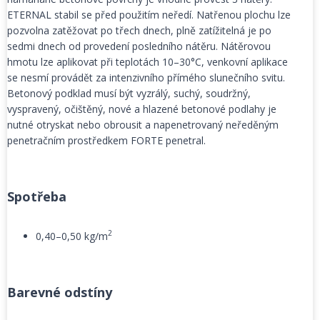
ETERNAL stabil se před použitím neředí. Natřenou plochu lze
pozvolna zatěžovat po třech dnech, plně zatížitelná je po
sedmi dnech od provedení posledního nátěru. Nátěrovou
hmotu lze aplikovat při teplotách 10–30°C, venkovní aplikace
se nesmí provádět za intenzivního přímého slunečního svitu.
Betonový podklad musí být vyzrálý, suchý, soudržný,
vyspravený, očištěný, nové a hlazené betonové podlahy je
nutné otryskat nebo obrousit a napenetrovaný neředěným
penetračním prostředkem FORTE penetral.
Spotřeba
2
0,40–0,50 kg/m
Barevné odstíny