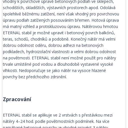
vhodný k povrchové úpravě betonových podlah ve sklepech,
schodištích, skladištích, výstavních prostorech apod. Odolává
spolehlivě běžnému zatížení, není však vhodný pro povrchovou
úpravu podlah zatížených posouváním břemen. Hotová úprava
má matný vzhled a protiskluzovou úpravu. Nátěrovou hmotou
ETERNAL stabil je možné upravit i betonový povrch balkónů,
teras, schodů, chodníků a podobně. Konečný nátěr má velmi
dobrou odolnost oděru, dobrou adhezi na betonových
podkladech, hydroizolační vlastnosti a velmi dobrou odolnost
na povětrnosti. ETERNAL stabil není možné použít pro nátěry
trvale umístěné pod vodou a dlouhodobě vystavené vysoké
vlhkosti. Nedoporučuje se jako nátěr na vysoce hlazené
povrchy bez předchozího zdrsnění.
Zpracování
ETERNAL stabil se aplikuje ve 2 vrstvách s přestávkou mezi
nátěry 4–24 hod. podle povětrnostních podmínek. Na více
namáhané betonové povrchy je vhodné provést 3 nátěry.