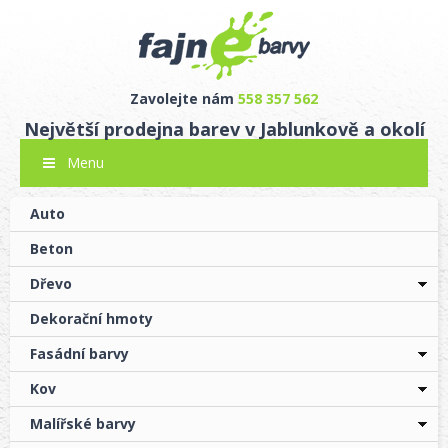
Zavolejte nám
558 357 562
Největší prodejna barev v Jablunkově a okolí
Menu
Auto
Beton
Dřevo
Dekorační hmoty
Fasádní barvy
Kov
Malířské barvy