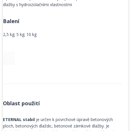
dlažby s hydroizolačními vlastnostmi
Balení
2,5 kg; 5 kg; 10 kg
Oblast použití
ETERNAL stabil
je určen k povrchové úpravě betonových
ploch, betonových dlaždic, betonové zámkové dlažby. Je