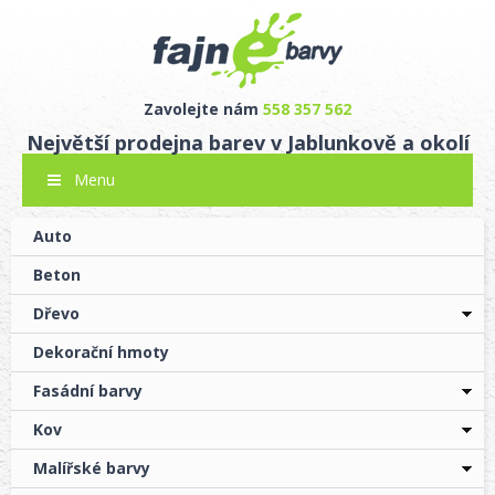
Zavolejte nám
558 357 562
Největší prodejna barev v Jablunkově a okolí
Menu
Auto
Beton
Dřevo
Dekorační hmoty
Fasádní barvy
Kov
Malířské barvy