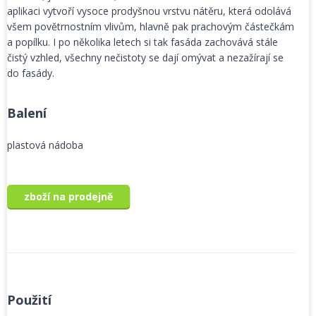
aplikaci vytvoří vysoce prodyšnou vrstvu nátěru, která odolává
všem povětrnostním vlivům, hlavně pak prachovým částečkám
a popílku. I po několika letech si tak fasáda zachovává stále
čistý vzhled, všechny nečistoty se dají omývat a nezažírají se
do fasády.
Balení
plastová nádoba
zboží na prodejně
Použití