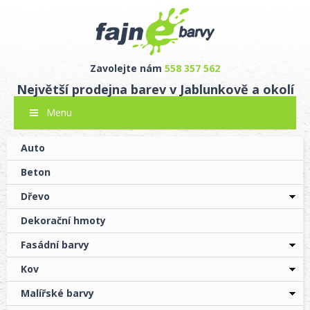
Zavolejte nám
558 357 562
Největší prodejna barev v Jablunkově a okolí
Menu
Auto
Beton
Dřevo
Dekorační hmoty
Fasádní barvy
Kov
Malířské barvy