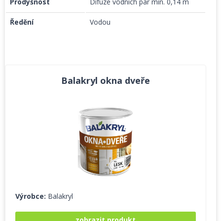
Prodyšnost
Difuze vodních par min. 0,14 m
Ředění
Vodou
Balakryl okna dveře
Výrobce:
Balakryl
zobrazit produkt