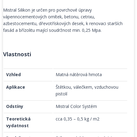
Mistral Silikon je určen pro povrchové úpravy
vápennocementových omítek, betonu, cetrixu,
azbestocementu, dřevotřískových desek, k renovaci starších
fasád a břízolitu mající soudržnost min. 0,25 Mpa.
Vlastnosti
Vzhled
Matná nátěrová hmota
Aplikace
Štětkou, válečkem, vzduchovou
pistolí
Odstíny
Mistral Color Systém
Teoretická
cca 0,35 – 0,5 kg / m2
vydatnost