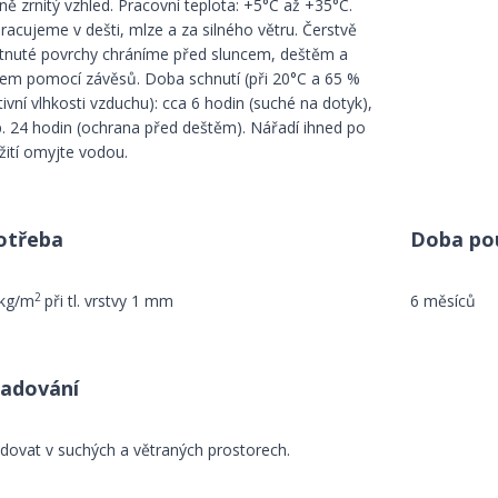
ě zrnitý vzhled. Pracovní teplota: +5°C až +35°C.
racujeme v dešti, mlze a za silného větru. Čerstvě
tnuté povrchy chráníme před sluncem, deštěm a
rem pomocí závěsů. Doba schnutí (při 20°C a 65 %
tivní vlhkosti vzduchu): cca 6 hodin (suché na dotyk),
p. 24 hodin (ochrana před deštěm). Nářadí ihned po
žití omyjte vodou.
otřeba
Doba pou
2
 kg/m
při tl. vrstvy 1 mm
6 měsíců
ladování
adovat v suchých a větraných prostorech.