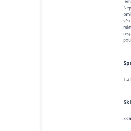
jemn
Nep
omí
vět
rela
res
pou
Sp
1,3
Sk
Skl