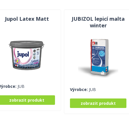
Jupol Latex Matt
JUBIZOL lepicí malta
winter
Výrobce:
JUB
Výrobce:
JUB
zobrazit produkt
zobrazit produkt