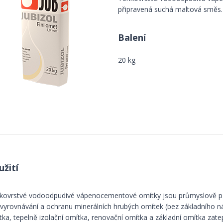
připravená suchá maltová směs.
Balení
20 kg
užití
kovrstvé vodoodpudivé vápenocementové omítky jsou průmyslově při
 vyrovnávání a ochranu minerálních hrubých omítek (bez základního 
tka, tepelně izolační omítka, renovační omítka a základní omítka zat