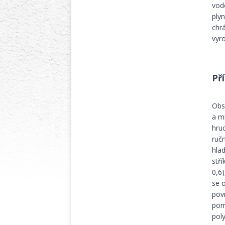
vod
ply
chr
vyr
Př
Obs
a m
hru
ruč
hla
stř
0,6
se 
pov
pom
pol