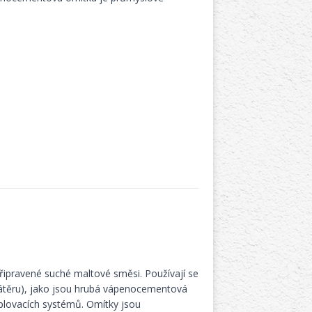
pravené suché maltové směsi. Používají se
nátěru), jako jsou hrubá vápenocementová
eplovacích systémů. Omítky jsou