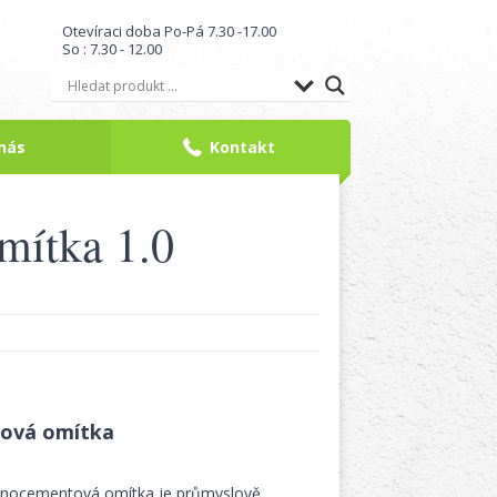
Otevíraci doba Po-Pá 7.30 -17.00
So : 7.30 - 12.00
nás
Kontakt
mítka 1.0
ková omítka
enocementová omítka je průmyslově