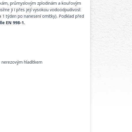
ínkám, průmyslovým zplodinám a kouřovým
síme ji i přes její vysokou vodoodpudivost
 1 týden po nanesení omítky). Podklad před
le EN 998-1.
 nerezovým hladítkem