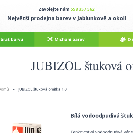
Zavolejte nám
558 357 562
Největší prodejna barev v Jablunkově a okolí
ybrat barvu
Míchání barev
O 
JUBIZOL štuková o
Domů
»
JUBIZOL štuková omítka 1.0
Bílá vodoodpudivá štu
Tenkovrstvá vodoodpudivá váp