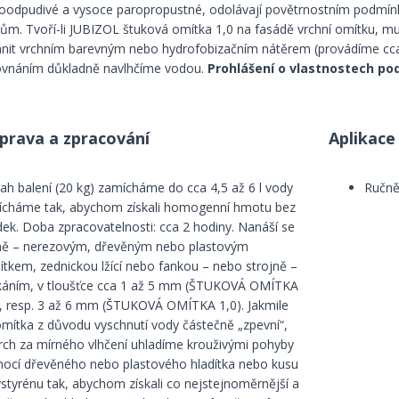
oodpudivé a vysoce paropropustné, odolávají povětrnostním podm
nům. Tvoří-li JUBIZOL štuková omítka 1,0 na fasádě vrchní omítku, mu
ánit vrchním barevným nebo hydrofobizačním nátěrem (provádíme cca
ovnáním důkladně navlhčíme vodou.
Prohlášení o vlastnostech pod
íprava a zpracování
Aplikace
ah balení (20 kg) zamícháme do cca 4,5 až 6 l vody
Ručně
ícháme tak, abychom získali homogenní hmotu bez
dek. Doba zpracovatelnosti: cca 2 hodiny. Nanáší se
ně – nerezovým, dřevěným nebo plastovým
dítkem, zednickou lžící nebo fankou – nebo strojně –
íkáním, v tloušťce cca 1 až 5 mm (ŠTUKOVÁ OMÍTKA
), resp. 3 až 6 mm (ŠTUKOVÁ OMÍTKA 1,0). Jakmile
omítka z důvodu vyschnutí vody částečně „zpevní“,
rch za mírného vlhčení uhladíme krouživými pohyby
ocí dřevěného nebo plastového hladítka nebo kusu
ystyrénu tak, abychom získali co nejstejnoměrnější a